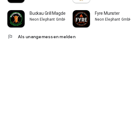
Buckau Grill Magdeburg-Buckau
Fyre Munster
Neon Elephant GmbH
Neon Elephant GmbH
flag
Als unangemessen melden