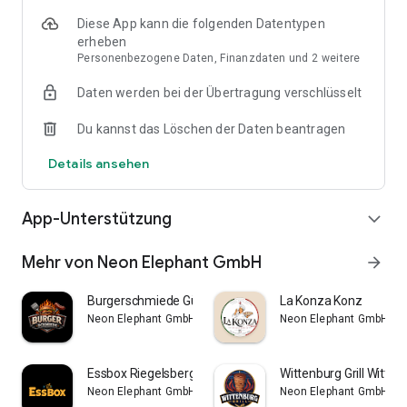
Diese App kann die folgenden Datentypen
erheben
Personenbezogene Daten, Finanzdaten und 2 weitere
Daten werden bei der Übertragung verschlüsselt
Du kannst das Löschen der Daten beantragen
Details ansehen
App-Unterstützung
expand_more
Mehr von Neon Elephant GmbH
arrow_forward
Burgerschmiede Gütersloh
La Konza Konz
Neon Elephant GmbH
Neon Elephant GmbH
Essbox Riegelsberg
Wittenburg Grill Witten
Neon Elephant GmbH
Neon Elephant GmbH