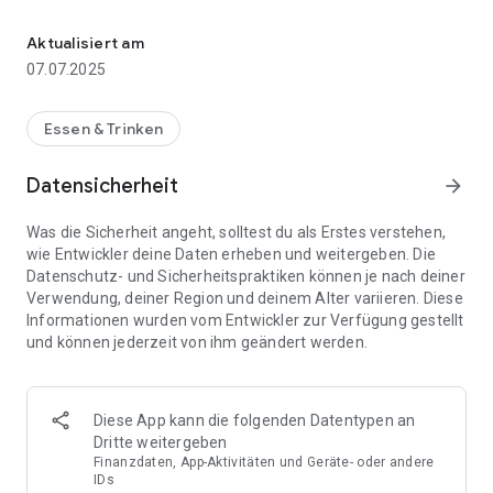
Dein Lieferdienst in Issum! Schnitzel bequem per App Bestellen.
Funktionen:
- Online-Bestellung: Durchstöbern Sie unsere Speisekarte mit
Aktualisiert am
leckeren Gerichten.
07.07.2025
- Liefer- und Abholservice: Genießen Sie die Flexibilität, Ihre
Bestellung nach Hause liefern zu lassen oder im Restaurant
abzuholen.
Essen & Trinken
- Aktuelle Angebote: Bleiben Sie über Rabatte und
Spezialaktionen stets informiert.
Datensicherheit
arrow_forward
- Wichtige Infos: Erhalten Sie Zugriff auf unsere
Öffnungszeiten und spezielle Events.
Was die Sicherheit angeht, solltest du als Erstes verstehen,
wie Entwickler deine Daten erheben und weitergeben. Die
Laden Sie jetzt unsere App herunter und genießen Sie
Datenschutz- und Sicherheitspraktiken können je nach deiner
leckeres Essen mit nur wenigen Klicks!
Verwendung, deiner Region und deinem Alter variieren. Diese
Informationen wurden vom Entwickler zur Verfügung gestellt
und können jederzeit von ihm geändert werden.
Diese App kann die folgenden Datentypen an
Dritte weitergeben
Finanzdaten, App-Aktivitäten und Geräte- oder andere
IDs