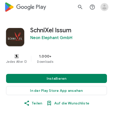
google_logo Play
search
help_outline
SchniXel Issum
Neon Elephant GmbH
1.000+
Jedes Alter
info
Downloads
Installieren
In der Play Store App ansehen
Teilen
Auf die Wunschliste